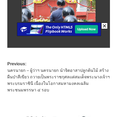
Post
Previous:
นครนายก – ผู้ว่าฯ นครนายก นำจิตอาสาปลูกต้นไม้ สร้าง
navigation
ผืนป่าสีเขียว ถวายเป็นพระราชกุศลแด่สมเด็จพระนางเจ้าฯ
พระบรมราชินี เนื่องในโอกาสมหามงคลเฉลิม
พระชนมพรรษา ๔ รอบ