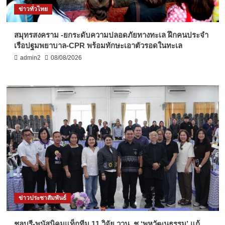
ข่าวทั่วไทย
สมุทรสงคราม -ยกระดับความปลอดภัยทางทะเล ฝึกคนประจำ
เรือปฐมพยาบาล-CPR พร้อมทักษะเอาตัวรอดในทะเล
admin2
08/08/2026
ข่าวประชาสัมพันธ์
ชลบุรี-พนัสนิคมแท็กทีม 11 วิจัย ววน. ชู ‘พหุวัฒนธรรม’ แก้