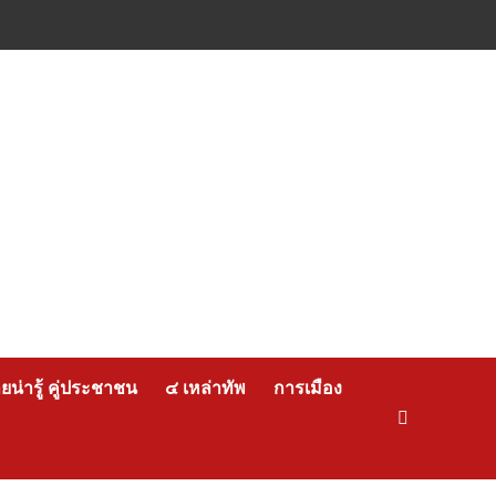
น่ารู้ คู่ประชาชน
๔ เหล่าทัพ
การเมือง