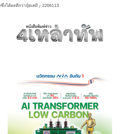
งได้ผลดีกว่าปุ๋ยเคมี
2206113