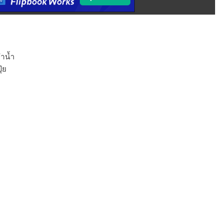
ำน้ำ
๋ย