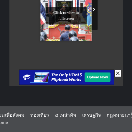
รมเพื่อสังคม
ท่องเที่ยว
๔ เหล่าทัพ
เศรษฐกิจ
กฏหมายน่ารู
ome