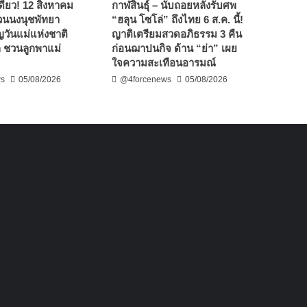
งเดียว! 12 สิงหาคม
กาฬสินธุ์ – นับถอยหลังรับศพ
สวนนงนุชพัทยา
“ฮลุน โซโล่” ถึงไทย 6 ส.ค. นี้!
วันแม่แห่งชาติ
ญาติเตรียมสวดอภิธรรม 3 คืน
ก ชวนลูกพาแม่
ก่อนฌาปนกิจ ด้าน “ย่า” เผย
ใจความสะเทือนอารมณ์
ws
05/08/2026
@4forcenews
05/08/2026