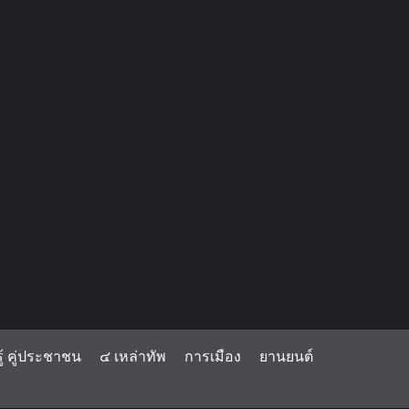
้ คู่ประชาชน
๔ เหล่าทัพ
การเมือง
ยานยนต์