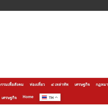
กรรมเพื่อสังคม
ท่องเที่ยว
๔ เหล่าทัพ
เศรษฐกิจ
กฏหมาย
Home
เศรษฐกิจ
TH