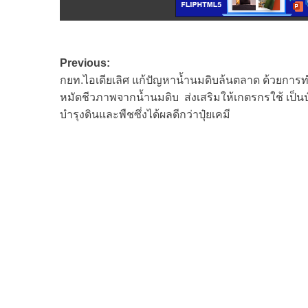
Post
Previous:
กยท.ไอเดียเลิศ แก้ปัญหาน้ำนมดิบล้นตลาด ด้วยการท
navigation
หมัดชีวภาพจากน้ำนมดิบ ส่งเสริมให้เกตรกรใช้ เป็นปุ
บำรุงดินและพืชซึ่งได้ผลดีกว่าปุ๋ยเคมี