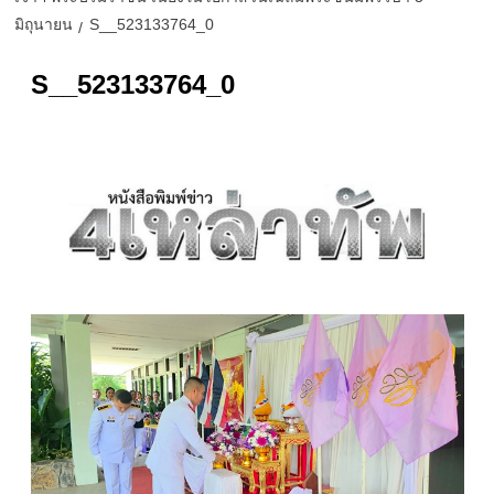
มิถุนายน
S__523133764_0
S__523133764_0