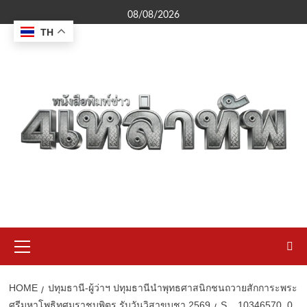
Skip
08/08/2026
to
TH
content
Primary
Menu
HOME
ปทุมธานี-ผู้ว่าฯ ปทุมธานีนำพุทธศาสนิกชนถวายสักการะพระ
ศรีมหาโพธิทศมราชบพิตร รับวันวิสาขบูชา 2569
S__10346570_0