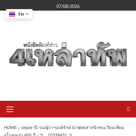
Skip
07/08/2026
to
TH
content
Primary
Menu
HOME
ปทุมธานี-รองผู้ว่าฯองค์รักษ์ นำพุทธศาสนิกชนเวียนเทียน
อุโบสถเก่า 400 ปี
S__10338431_0