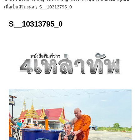
เพื่อเป็นสิริมงคล
S__10313795_0
S__10313795_0