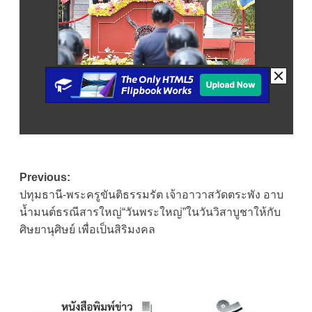
Post
Previous:
ปทุมธานี-พระครูขันติธรรมรัต เจ้าอาวาสวัดตระพัง อาบ
navigation
น้ำมนต์ธรณีสารใหญ่“วันพระใหญ่”ในวันวิสาบูชาให้กับ
ศิษยานุศิษย์ เพื่อเป็นสิริมงคล