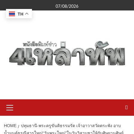
Skip
07/08/2026
to
TH
content
Primary
Menu
HOME
ปทุมธานี-พระครูขันติธรรมรัต เจ้าอาวาสวัดตระพัง อาบ
น้ำมนต์ธรณีสารใหญ่“วันพระใหญ่”ในวันวิสาบูชาให้กับศิษยานุศิษย์