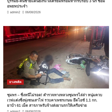
บุรีรัมย์-คนชายแดนยังระวังเตรียมพร้อมหากรบรอบ 3 นร ซ้อม
อพยพประจำ
admin2
06/08/2026
ยาเสพติด
ชุมพร – ซิ่งหนีไม่รอด! ตำรวจทางหลวงชุมพรไล่ล่า หนุ่มควบ
เวฟแต่งซิ่งพุ่งชนเสาไฟ รวบคาเพชรเกษม ยึดไอซ์ 1.1 กก.
ยาบ้า 61 เม็ด สารภาพรับจ้างส่งยานรกให้เครือข่าย
admin2
06/08/2026