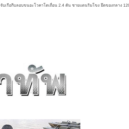
บเรือกีบลอบขนอะโวคาโดเถื่อน 2.4 ตัน ชายแดนริมโขง ยึดของกลาง 120