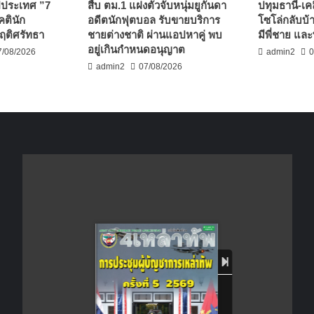
ปประเทศ ”7
สืบ ตม.1 แฝงตัวจับหนุ่มยูกันดา
ปทุมธานี-เคล
คตินัก
อดีตนักฟุตบอล รับขายบริการ
โซโล่กลับบ้
ฤติศรัทธา
ชายต่างชาติ ผ่านแอปหาคู่ พบ
มีพี่ชาย และ
อยู่เกินกำหนดอนุญาต
7/08/2026
admin2
0
admin2
07/08/2026