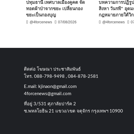
ปทุมธานี เทศบาลเมืองคูคต จัด
บทความการปฏิรู
ทอดผ้าป่าจากขยะ เปลี่ยนกอง
สิงหา วันรพี“ อุดม
ขยะเป็นกองบุญ
กฎหมายภายใต้วิก
@4forcenews
07/08/2026
@4forcenews
0
ติดต่อ​ โฆษณา​ ประชาสัมพันธ์
โทร​. 088-798-9498 , 084-878-2581
E.mail:
kjinaon@gmail.com
4forcenews@gmail.com
ที่อยู่​ 3/531​ ศุภาลัยปาร์ค​ 2
ซ.พหลโยธิน​ 21​ แขวง/เขต​ จตุจักร​ กรุงเทพฯ 10900