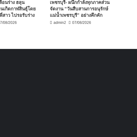
ื่อนร่าง ฮลุน
เพชรบุรี- ผนึกกำลังทุกภาคส่วน
านเกิดกาฬสินธุ์โดย
จัดงาน “วันสืบสานการอนุรักษ์
พี่สาว ไปรอรับร่าง
แม่น้ำเพชรบุรี” อย่างคึกคัก
7/08/2026
admin2
07/08/2026