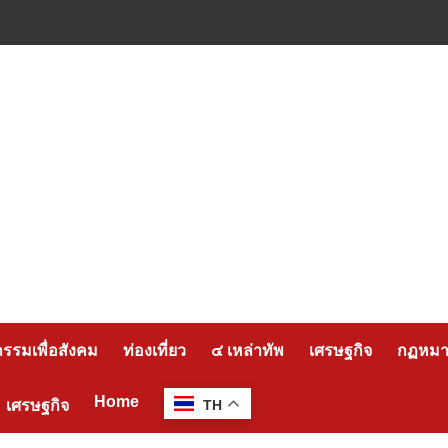
กรรมเพื่อสังคม
ท่องเที่ยว
๔ เหล่าทัพ
เศรษฐกิจ
กฏหมาย
Home
เศรษฐกิจ
TH