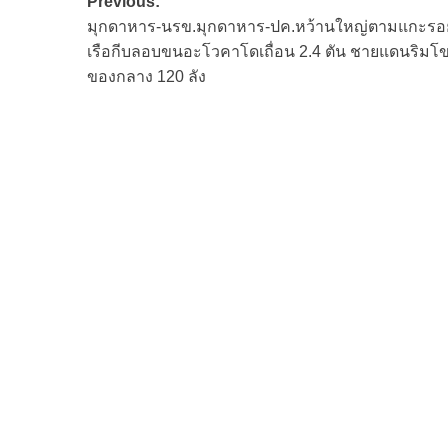
Post
Previous:
มุกดาหาร-นรข.มุกดาหาร-ปค.หว้านใหญ่ตามแกะรอ
navigation
เรือกีบลอบขนอะโวคาโดเถื่อน 2.4 ตัน ชายแดนริมโข
ของกลาง 120 ลัง