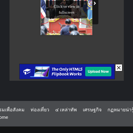
รมเพื่อสังคม
ท่องเที่ยว
๔ เหล่าทัพ
เศรษฐกิจ
กฏหมายน่ารู
ome