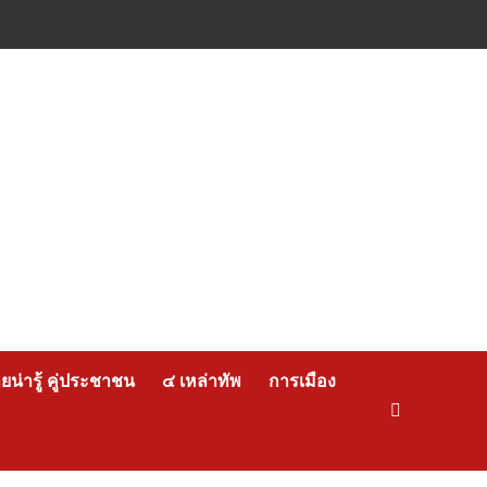
น่ารู้ คู่ประชาชน
๔ เหล่าทัพ
การเมือง