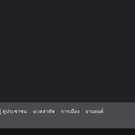
้ คู่ประชาชน
๔ เหล่าทัพ
การเมือง
ยานยนต์