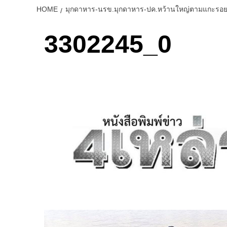
HOME
มุกดาหาร-นรข.มุกดาหาร-ปค.หว้านใหญ่ตามแกะรอยจั
3302245_0