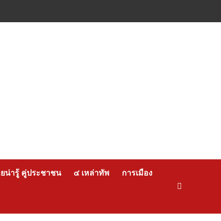
น่ารู้ คู่ประชาชน
๔ เหล่าทัพ
การเมือง