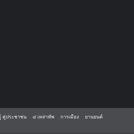
้ คู่ประชาชน
๔ เหล่าทัพ
การเมือง
ยานยนต์