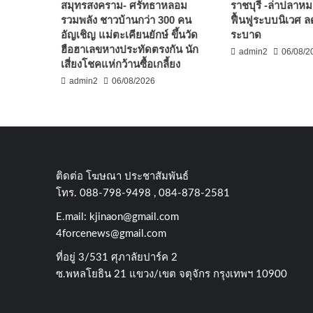
สมุทรสงคราม- ศรัทธาหลอม
ราชบุรี -ล่าปลาห
รวมพลัง ชาวบ้านกว่า 300 คน
ฟื้นฟูระบบนิเวศ 
อัญเชิญ แม่ตะเคียนยักษ์ ขึ้นวัด
ระบาด
ฮือฮาเลขหางประทัดตรงกัน นัก
admin2
06/08/2
เสี่ยงโชคแห่กว้านซื้อเกลี้ยง
admin2
06/08/2026
ติดต่อ​ โฆษณา​ ประชาสัมพันธ์
โทร​. 088-798-9498 , 084-878-2581
E.mail:
kjinaon@gmail.com
4forcenews@gmail.com
ที่อยู่​ 3/531​ ศุภาลัยปาร์ค​ 2
ซ.พหลโยธิน​ 21​ แขวง/เขต​ จตุจักร​ กรุงเทพฯ 10900