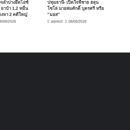
จลำปางยึดไอซ์
ปทุมธานี- เปิดใจพี่ชาย ฮลุน
 ยาบ้า 1.2 หมื่น
โซโล่ นายสมศักดิ์ บุตรศรี หรือ
้องหา 2 คดีใหญ่
“มอส”
6/08/2026
admin2
06/08/2026