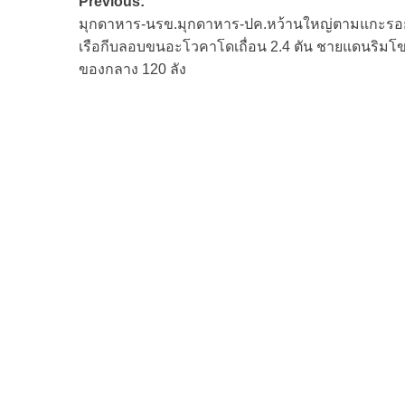
Post
Previous:
มุกดาหาร-นรข.มุกดาหาร-ปค.หว้านใหญ่ตามแกะรอ
navigation
เรือกีบลอบขนอะโวคาโดเถื่อน 2.4 ตัน ชายแดนริมโข
ของกลาง 120 ลัง