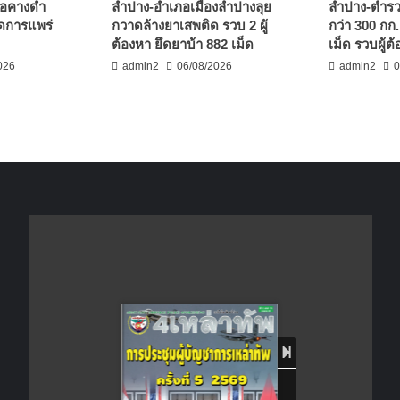
มอคางดำ
ลำปาง-อำเภอเมืองลำปางลุย
ลำปาง-ตำรว
ลดการแพร่
กวาดล้างยาเสพติด รวบ 2 ผู้
กว่า 300 กก.
ต้องหา ยึดยาบ้า 882 เม็ด
เม็ด รวบผู้ต
026
admin2
06/08/2026
admin2
0