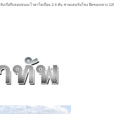
บเรือกีบลอบขนอะโวคาโดเถื่อน 2.4 ตัน ชายแดนริมโขง ยึดของกลาง 120