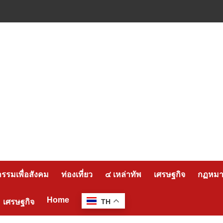
กรรมเพื่อสังคม
ท่องเที่ยว
๔ เหล่าทัพ
เศรษฐกิจ
กฏหมาย
Home
เศรษฐกิจ
TH