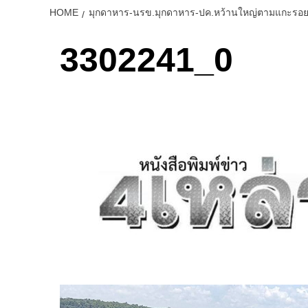
HOME
มุกดาหาร-นรข.มุกดาหาร-ปค.หว้านใหญ่ตามแกะรอยจั
3302241_0