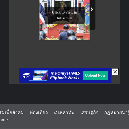
รมเพื่อสังคม
ท่องเที่ยว
๔ เหล่าทัพ
เศรษฐกิจ
กฏหมายน่ารู
ome