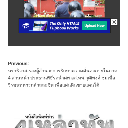
Post
Previous:
นราธิวาส-รองผู้อำนวยการรักษาความมั่นคงภายในภาค
navigation
4 ส่วนหน้า ประธานพิธีรดน้ำศพ อส.ทพ.วุฒิพงศ์ ชุมเชื้อ
วีรชนทหารกล้าสละชีพ เพื่อแผ่นดินชายแดนใต้