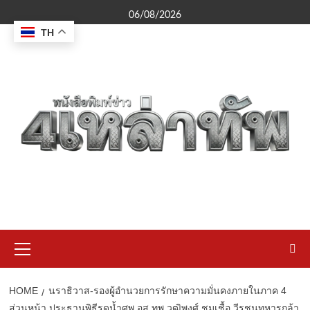
Skip
06/08/2026
to
TH
content
Primary
Menu
HOME
นราธิวาส-รองผู้อำนวยการรักษาความมั่นคงภายในภาค 4
ส่วนหน้า ประธานพิธีรดน้ำศพ อส.ทพ.วุฒิพงศ์ ชุมเชื้อ วีรชนทหารกล้า