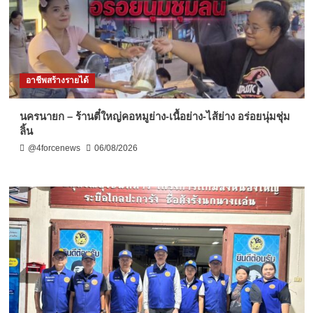
อาชีพสร้างรายได้
นครนายก – ร้านตี๋ใหญ่คอหมูย่าง-เนื้อย่าง-ไส้ย่าง อร่อยนุ่มชุ่ม
ลิ้น
@4forcenews
06/08/2026