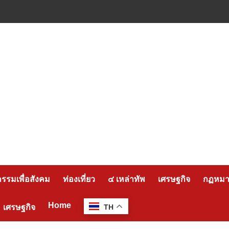
กรรมเพื่อสังคม
ท่องเที่ยว
๔ เหล่าทัพ
เศรษฐกิจ
กฏหมาย
Home
เศรษฐกิจ
TH