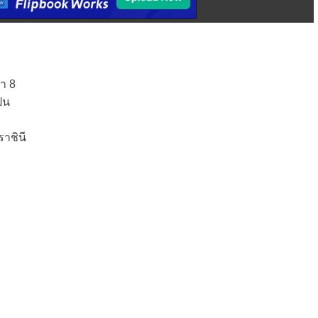
า 8
็น
าชินี