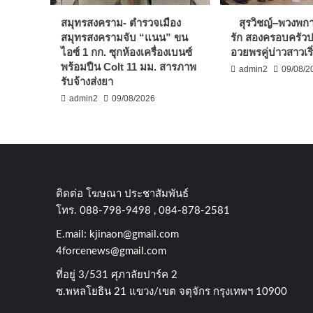
สมุทรสงคราม- ตำรวจเมือง
สุรวิชญ์–พวงพก
สมุทรสงครามจับ “แนน” ขน
รัก สองครอบครัวปลื
ไอซ์ 1 กก. ซุกห้องเครื่องเบนซ์
อวยพรคู่บ่าวสาวเริ่
พร้อมปืน Colt 11 มม. สารภาพ
admin2
09/08/2
รับจ้างส่งยา
admin2
09/08/2026
ติดต่อ​ โฆษณา​ ประชาสัมพันธ์
โทร​. 088-798-9498 , 084-878-2581
E.mail:
kjinaon@gmail.com
4forcenews@gmail.com
ที่อยู่​ 3/531​ ศุภาลัยปาร์ค​ 2
ซ.พหลโยธิน​ 21​ แขวง/เขต​ จตุจักร​ กรุงเทพฯ 10900