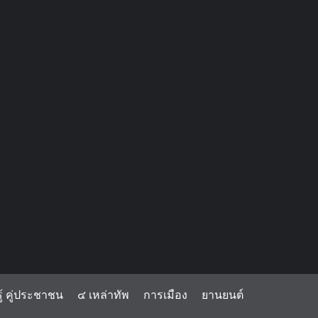
้ คู่ประชาชน
๔ เหล่าทัพ
การเมือง
ยานยนต์