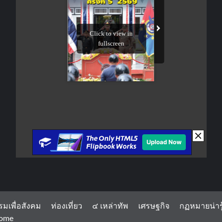
รมเพื่อสังคม
ท่องเที่ยว
๔ เหล่าทัพ
เศรษฐกิจ
กฏหมายน่ารู
ome