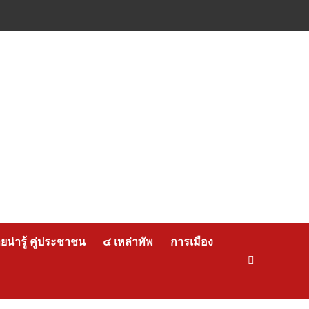
น่ารู้ คู่ประชาชน
๔ เหล่าทัพ
การเมือง