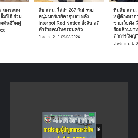
า สมรสสม
สืบ สตม. ไล่ล่า 267 วัน! รวบ
ทีมสืบ สตม. 
้มปีติ ร่วม
หนุ่มนอร์เวย์คาอุบลฯ หลัง
2 ผู้ต้องหา
มต้นชีวิตคู่
Interpol Red Notice สั่งจับ คดี
ข่ายเว็บดัง 
ทำร้ายคนในครอบครัว
ร้อยล้านบาท
026
ตัวการใหญ่
admin2
09/08/2026
admin2
0