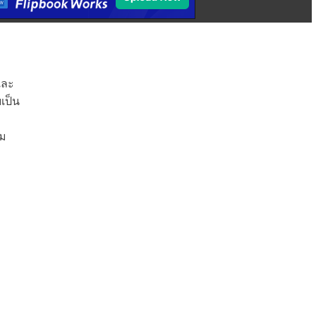
และ
เป็น
รม