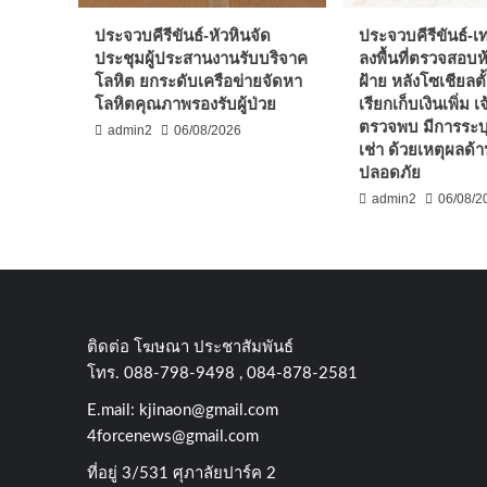
ประจวบคีรีขันธ์-หัวหินจัด
ประจวบคีรีขันธ์-
ประชุมผู้ประสานงานรับบริจาค
ลงพื้นที่ตรวจสอบห้
โลหิต ยกระดับเครือข่ายจัดหา
ฝ้าย หลังโซเชียลตั
โลหิตคุณภาพรองรับผู้ป่วย
เรียกเก็บเงินเพิ่ม เจ
ตรวจพบ มีการระบ
admin2
06/08/2026
เช่า ด้วยเหตุผลด
ปลอดภัย
admin2
06/08/2
ติดต่อ​ โฆษณา​ ประชาสัมพันธ์
โทร​. 088-798-9498 , 084-878-2581
E.mail:
kjinaon@gmail.com
4forcenews@gmail.com
ที่อยู่​ 3/531​ ศุภาลัยปาร์ค​ 2