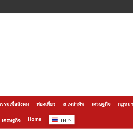
กรรมเพื่อสังคม
ท่องเที่ยว
๔ เหล่าทัพ
เศรษฐกิจ
กฏหมาย
Home
เศรษฐกิจ
TH