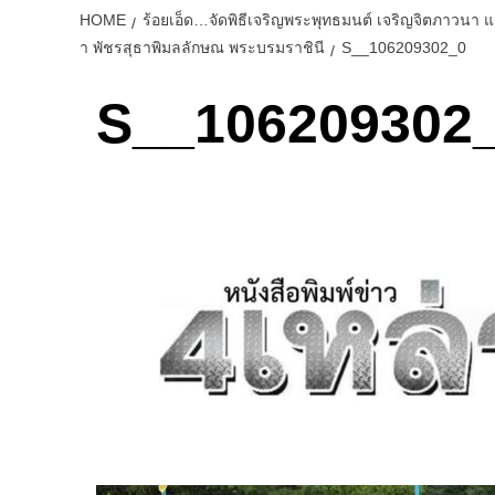
HOME
ร้อยเอ็ด…จัดพิธีเจริญพระพุทธมนต์ เจริญจิตภาวนา 
า พัชรสุธาพิมลลักษณ พระบรมราชินี
S__106209302_0
S__106209302