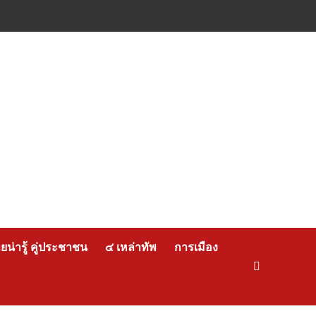
น่ารู้ คู่ประชาชน
๔ เหล่าทัพ
การเมือง