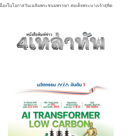
ล เนื่องในโอกาสวันเฉลิมพระชนมพรรษา สมเด็จพระนางเจ้าสุทิด