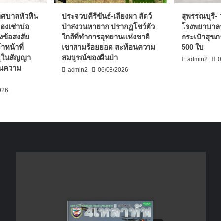
เทศบาลหัวหิน
ประจวบคีรีขันธ์-เลียงผา สัตว์
สุพรรณบุรี- 
องเช่าบ่อ
ป่าสงวนหายาก ปรากฏโชว์ตัว
โรงพยาบาล
้งข้อสงสัย
ใกล้ที่ทำการอุทยานแห่งชาติ
กระเป๋าสุข
้าหน้าที่
เขาสามร้อยยอด สะท้อนความ
500 ใบ
ุในสัญญา
สมบูรณ์ของผืนป่า
admin2
0
้านความ
admin2
06/08/2026
026