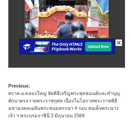
Post
Previous:
ตราด-อ.คลองใหญ่ จัดพิธีเจริญพระพุทธมนต์และทำบุญ
navigation
ตักบาตรถวายพระราชกุศล เนื่องในโอกาสพระราชพิธี
มหามงคลเฉลิมพระชนมพรรษา 4 รอบ สมเด็จพระนาง
เจ้า ฯ พระบรมราชินี 3 มิถุนายน 2569