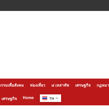
กรรมเพื่อสังคม
ท่องเที่ยว
๔ เหล่าทัพ
เศรษฐกิจ
กฏหมาย
Home
เศรษฐกิจ
TH