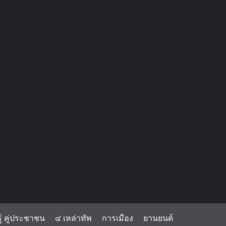
้ คู่ประชาชน
๔ เหล่าทัพ
การเมือง
ยานยนต์