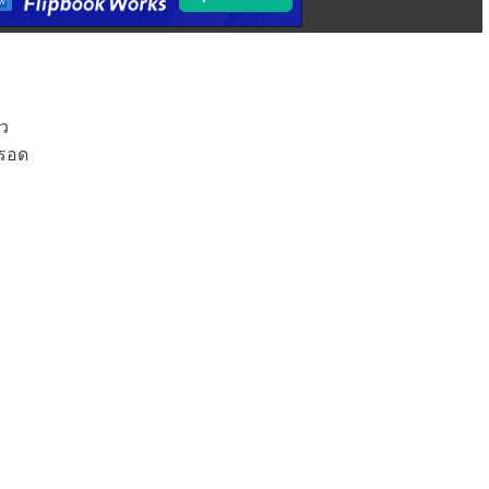
ยว
่รอด