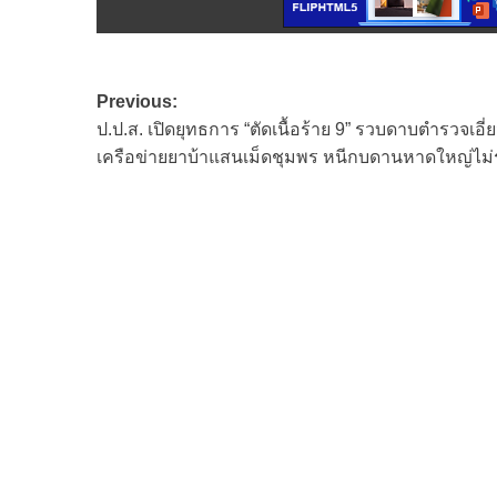
Post
Previous:
ป.ป.ส. เปิดยุทธการ “ตัดเนื้อร้าย 9” รวบดาบตำรวจเอี่
navigation
เครือข่ายยาบ้าแสนเม็ดชุมพร หนีกบดานหาดใหญ่ไม