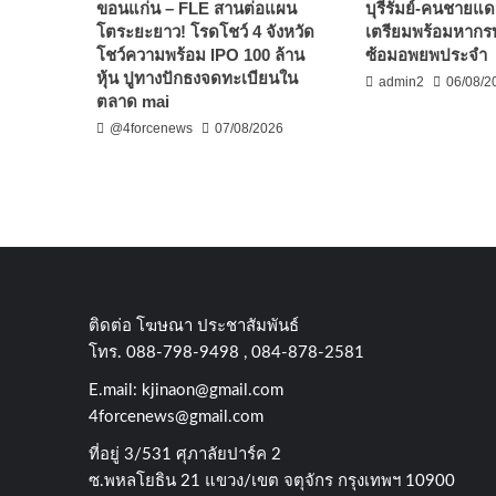
ขอนแก่น – FLE สานต่อแผน
บุรีรัมย์-คนชายแด
โตระยะยาว! โรดโชว์ 4 จังหวัด
เตรียมพร้อมหากร
โชว์ความพร้อม IPO 100 ล้าน
ซ้อมอพยพประจำ
หุ้น ปูทางปักธงจดทะเบียนใน
admin2
06/08/2
ตลาด mai
@4forcenews
07/08/2026
ติดต่อ​ โฆษณา​ ประชาสัมพันธ์
โทร​. 088-798-9498 , 084-878-2581
E.mail:
kjinaon@gmail.com
4forcenews@gmail.com
ที่อยู่​ 3/531​ ศุภาลัยปาร์ค​ 2
ซ.พหลโยธิน​ 21​ แขวง/เขต​ จตุจักร​ กรุงเทพฯ 10900