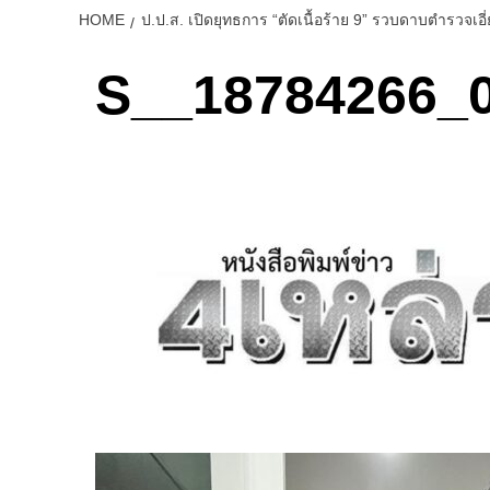
HOME
ป.ป.ส. เปิดยุทธการ “ตัดเนื้อร้าย 9” รวบดาบตำรวจเ
S__18784266_