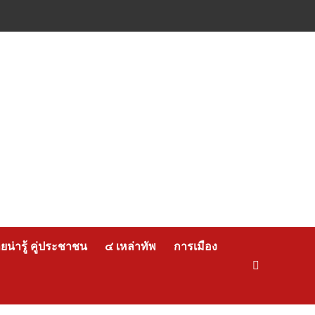
น่ารู้ คู่ประชาชน
๔ เหล่าทัพ
การเมือง