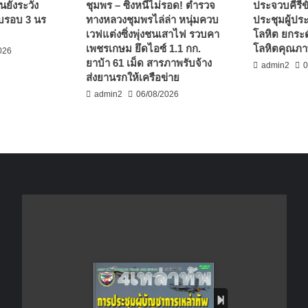
นยังระวัง
ชุมพร – ซิ่งหนีไม่รอด! ตำรวจ
ประจวบคีรีขั
บรอบ 3 นร
ทางหลวงชุมพรไล่ล่า หนุ่มควบ
ประชุมผู้ปร
เวฟแต่งซิ่งพุ่งชนเสาไฟ รวบคา
โลหิต ยกระด
เพชรเกษม ยึดไอซ์ 1.1 กก.
โลหิตคุณภาพ
026
ยาบ้า 61 เม็ด สารภาพรับจ้าง
admin2
0
ส่งยานรกให้เครือข่าย
admin2
06/08/2026