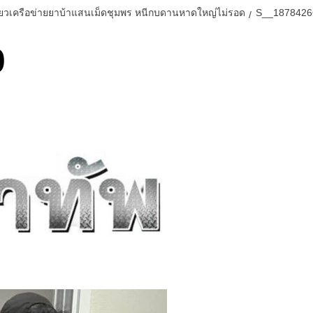
อี่ยวเครือข่ายยาบ้าแสนเม็ดชุมพร หนีกบดานหาดใหญ่ไม่รอด
S__1878426
0