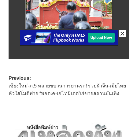
Post
Previous:
เชียงใหม่-ภ.5 ทลายขบวนการยานรก! รวบผัวจีน-เมียไทย
navigation
หัวใสโมดิฟาย “พอตเค-เอโทมิเดต”เร่ขายสถานบันเทิง