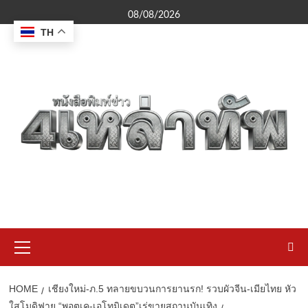
Skip
08/08/2026
to
TH
content
Primary
Menu
HOME
เชียงใหม่-ภ.5 ทลายขบวนการยานรก! รวบผัวจีน-เมียไทย หัว
ใสโมดิฟาย “พอตเค-เอโทมิเดต”เร่ขายสถานบันเทิง