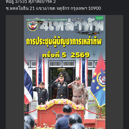
ที่อยู่​ 3/531​ ศุภาลัยปาร์ค​ 2
ซ.พหลโยธิน​ 21​ แขวง/เขต​ จตุจักร​ กรุงเทพฯ 10900