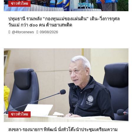
ข่าวทั่วไทย
ปทุมธานี รวมพลัง “กองทุนแม่ของแผ่นดิน” เดิน–วิ่งการกุศล
วันแม่ กว่า ๕๐๐ คน ต้านยาเสพติด
@4forcenews
09/08/2026
ข่าวทั่วไทย
สงขลา-รองนายกฯ พิพัฒน์ นั่งหัวโต๊ะนำประชุมเตรียมความ