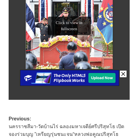
Post
Previous:
นครราชสีมา-วัดบ้านไร่ ฉลองมหาเจดีย์ศรีปริสุทโธ เปิด
navigation
จองร่วมบุญ ”เหรียญรุ่นชนะจน“หลวงพ่อคูณปริสุทโธ