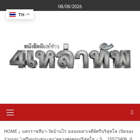
Skip
08/08/2026
to
TH
content
Primary
Menu
HOME
นครราชสีมา-วัดบ้านไร่ ฉลองมหาเจดีย์ศรีปริสุทโธ เปิดจอง
ร่วมบุญ ”เหรียญรุ่นชนะจน“หลวงพ่อคูณปริสุทโธ
S__15573406_0