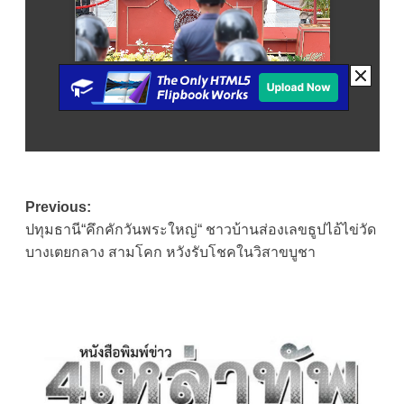
Post
Previous:
ปทุมธานี“คึกคักวันพระใหญ่“ ชาวบ้านส่องเลขธูปไอ้ไข่วัด
navigation
บางเตยกลาง สามโคก หวังรับโชคในวิสาขบูชา