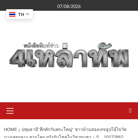
Skip
07/08/2026
to
TH
content
Primary
Menu
HOME
ปทุมธานี“คึกคักวันพระใหญ่“ ชาวบ้านส่องเลขธูปไอ้ไข่วัด
บางเตยกลาง สามโคก หวังรับโชคในวิสาขบูชา
S__10272862