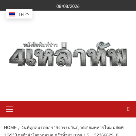
Skip
08/08/2026
to
TH
content
Primary
Menu
HOME
วันที่ทุกคนรอคอย “กิจกรรมวันญาติเยี่ยมทหารใหม่ ผลัดที่
1/69” โดยกำลังใจจากครอบครัวทั่วประเทศ
S__32366629_0