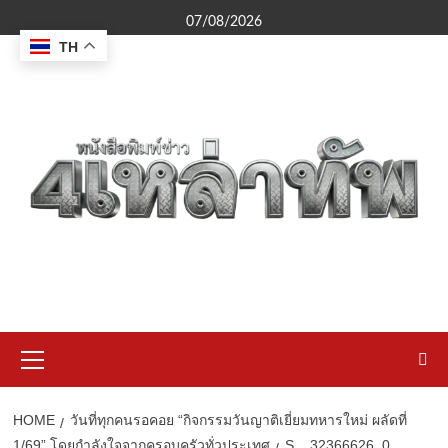
Skip
07/08/2026
to
TH
content
Primary
Menu
HOME
วันที่ทุกคนรอคอย “กิจกรรมวันญาติเยี่ยมทหารใหม่ ผลัดที่
1/69” โดยกำลังใจจากครอบครัวทั่วประเทศ
S__32366626_0