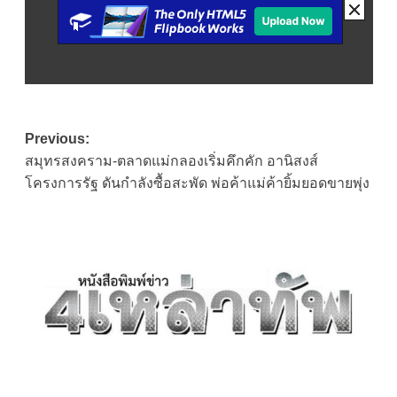
Post
Previous:
สมุทรสงคราม-ตลาดแม่กลองเริ่มคึกคัก อานิสงส์
navigation
โครงการรัฐ ดันกำลังซื้อสะพัด พ่อค้าแม่ค้ายิ้มยอดขายพุ่ง