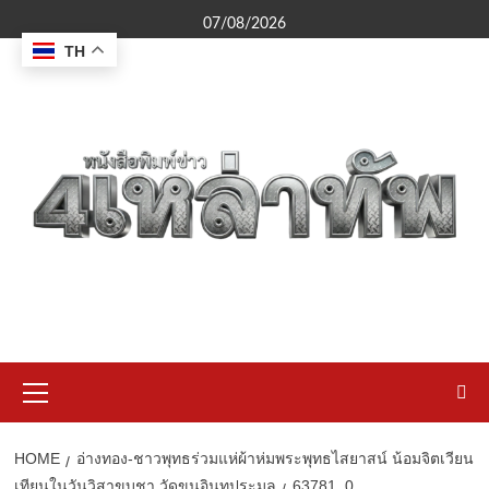
Skip
07/08/2026
to
TH
content
Primary
Menu
HOME
อ่างทอง-ชาวพุทธร่วมแห่ผ้าห่มพระพุทธไสยาสน์ น้อมจิตเวียน
เทียนในวันวิสาขบูชา วัดขุนอินทประมูล
63781_0