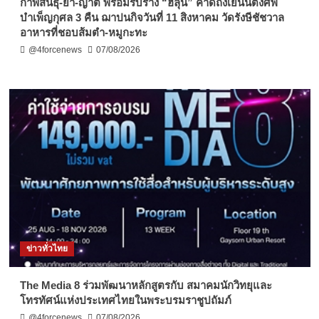
กาฬสินธุ์-ย่า-ญาติ พร้อมรับร่าง “ฮลุน” คาดถึงเย็นนี้ตั้งศพ
บำเพ็ญกุศล 3 คืน ฌาปนกิจวันที่ 11 สิงหาคม วัดรังษีชัชวาล
อาหารที่ชอบส้มตำ-หมูกะทะ
@4forcenews
07/08/2026
ข่าวทั่วไทย
The Media 8 ร่วมพัฒนาหลักสูตรกับ สมาคมนักวิทยุและ
โทรทัศน์แห่งประเทศไทยในพระบรมราชูปถัมภ์
@4forcenews
07/08/2026