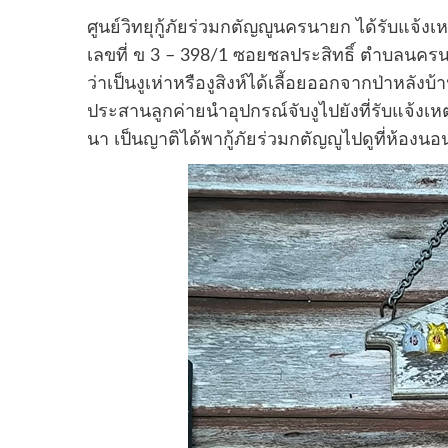
ศูนย์วิทยุกู้ภัยร่วมกตัญญูนครนายก ได้รับแจ้งเ
เลขที่ ข 3 – 398/1 ซอยชลประสิทธิ์ ตำบลนครน
ว่าเป็นงูเห่าหรืองูสิงห์ได้เลี้อยออกจากป่าหลังบ
ประสานลูกค่ายนำอุปกรณ์จับงูไปยังที่รับแจ้งเ
นา เป็นญาติได้พากู้ภัยร่วมกตัญญูไปดูที่ห้องน