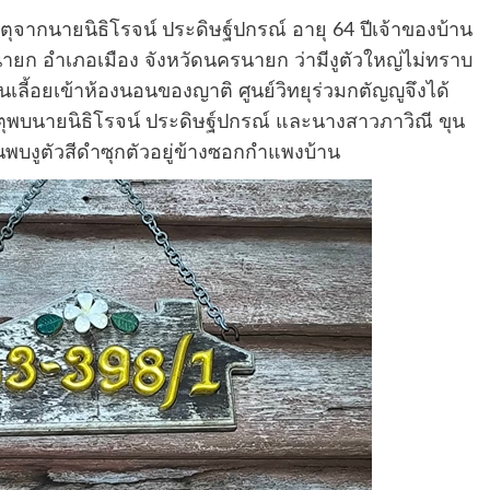
หตุจากนายนิธิโรจน์ ประดิษฐ์ปกรณ์ อายุ 64 ปีเจ้าของบ้าน
ายก อำเภอเมือง จังหวัดนครนายก ว่ามีงูตัวใหญ่ไม่ทราบ
้านเลี้อยเข้าห้องนอนของญาติ ศูนย์วิทยุร่วมกตัญญูจึงได้
หตุพบนายนิธิโรจน์ ประดิษฐ์ปกรณ์ และนางสาวภาวิณี ขุน
อนพบงูตัวสีดำซุกตัวอยู่ข้างซอกกำแพงบ้าน