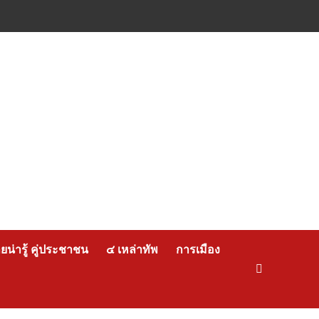
น่ารู้ คู่ประชาชน
๔ เหล่าทัพ
การเมือง