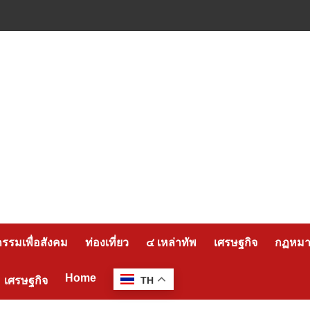
กรรมเพื่อสังคม
ท่องเที่ยว
๔ เหล่าทัพ
เศรษฐกิจ
กฏหมาย
Home
เศรษฐกิจ
TH