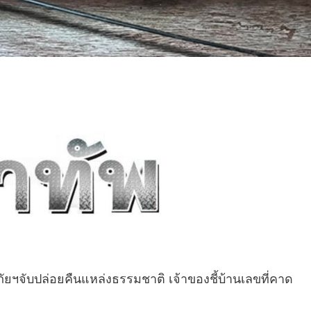
ภัยฯจับปล่อยคืนแหล่งธรรมชาติ เจ้าของชี้บ้านเลขที่คาด