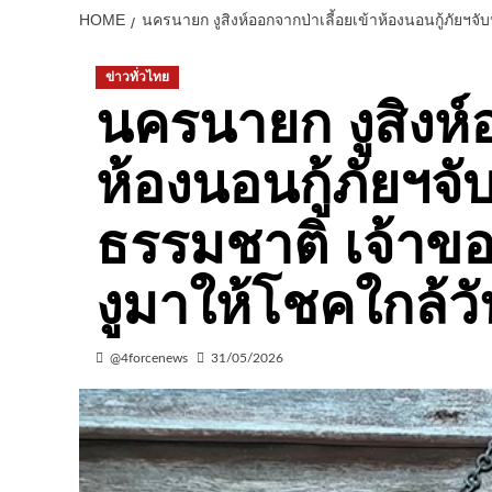
HOME
นครนายก งูสิงห์ออกจากป่าเลี้อยเข้าห้องนอนกู้ภัยฯจ
ข่าวทั่วไทย
นครนายก งูสิงห์อ
ห้องนอนกู้ภัยฯจั
ธรรมชาติ เจ้าของ
งูมาให้โชคใกล้
@4forcenews
31/05/2026