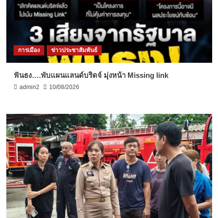
การเมือง
ข่าวประชาสัมพันธ์
ฟันธง….พับแผนแลนด์บริดจ์ มุ่งหน้า Missing link
admin2
10/08/2026