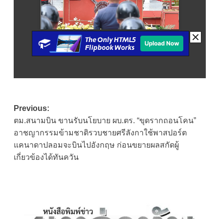
Post
Previous:
ตม.สนามบิน ขานรับนโยบาย ผบ.ตร. “ขุดรากถอนโคน”
navigation
อาชญากรรมข้ามชาติรวบชายศรีลังกาใช้พาสปอร์ต
แคนาดาปลอมจะบินไปอังกฤษ ก่อนขยายผลสกัดผู้
เกี่ยวข้องได้ทันควัน