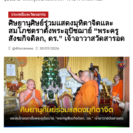
ประเพณีและวัฒนธรรม
ศิษยานุศิษย์ร่วมแสดงมุทิตาจิตและ
สมโภชตราตั้งพระอุปัชฌาย์ “พระครู
สังฆกิจดิลก, ดร.” เจ้าอาวาสวัดสารอด
@4forcenews
30/05/2026