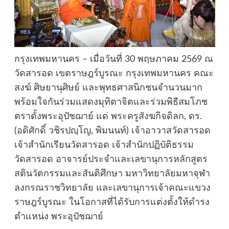
กรุงเทพมหานคร – เมื่อวันที่ 30 พฤษภาคม 2569 ณ
วัดสารอด เขตราษฎร์บูรณะ กรุงเทพมหานคร คณะ
สงฆ์ ศิษยานุศิษย์ และพุทธศาสนิกชนจำนวนมาก
พร้อมใจกันร่วมแสดงมุทิตาจิตและร่วมพิธีสมโภช
ตราตั้งพระอุปัชฌาย์ แด่ พระครูสังฆกิจดิลก, ดร.
(อดิศักดิ์ วชิรปญฺโญ, พิมนนท์) เจ้าอาวาสวัดสารอด
เจ้าสำนักเรียนวัดสารอด เจ้าสำนักปฏิบัติธรรม
วัดสารอด อาจารย์ประจำและเลขานุการหลักสูตร
สตินวัตกรรมและสันติศึกษา มหาวิทยาลัยมหาจุฬา
ลงกรณราชวิทยาลัย และเลขานุการเจ้าคณะแขวง
ราษฎร์บูรณะ ในโอกาสที่ได้รับการแต่งตั้งให้ดำรง
ตำแหน่ง พระอุปัชฌาย์