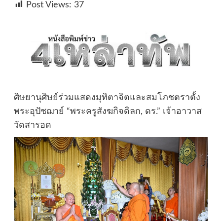
Post Views:
37
ศิษยานุศิษย์ร่วมแสดงมุทิตาจิตและสมโภชตราตั้ง
พระอุปัชฌาย์ “พระครูสังฆกิจดิลก, ดร.” เจ้าอาวาส
วัดสารอด