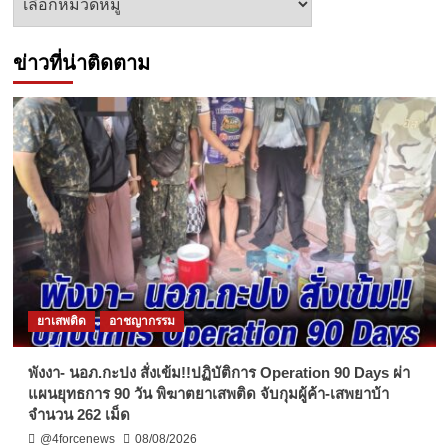
ข่าว
ข่าวที่น่าติดตาม
ยาเสพติด
อาชญากรรม
พังงา- นอภ.กะปง สั่งเข้ม!!ปฏิบัติการ Operation 90 Days ผ่า
แผนยุทธการ 90 วัน พิฆาตยาเสพติด จับกุมผู้ค้า-เสพยาบ้า
จำนวน 262 เม็ด
@4forcenews
08/08/2026