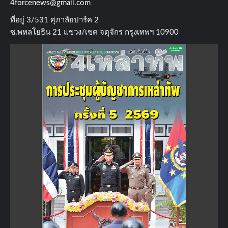
4forcenews@gmail.com
ที่อยู่​ 3/531​ ศุภาลัยปาร์ค​ 2
ซ.พหลโยธิน​ 21​ แขวง/เขต​ จตุจักร​ กรุงเทพฯ 10900