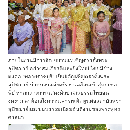
ภายในงานมีการจัด ขบวนแห่เชิญตราตั้งพระ
อุปัชฌาย์ อย่างสมเกียรติและยิ่งใหญ่ โดยมีช้าง
มงคล “พลายราชบุรี” เป็นผู้อัญเชิญตราตั้งพระ
อุปัชฌาย์ นำขบวนแห่งศรัทธาเคลื่อนเข้าสู่มณฑล
พิธี ท่ามกลางการแสดงศิลปวัฒนธรรมไทยอัน
งดงาม สะท้อนถึงความเคารพเทิดทูนต่อสถาบันพระ
อุปัชฌาย์และขนบธรรมเนียมอันดีงามของพระพุทธ
ศาสนา