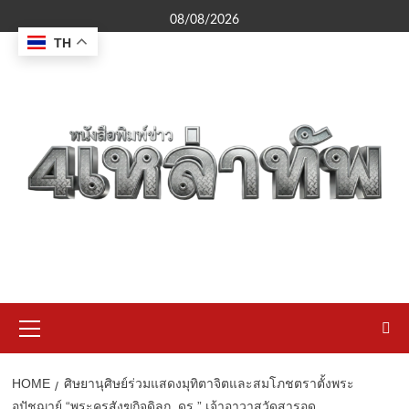
Skip
08/08/2026
to
TH
content
Primary
Menu
HOME
ศิษยานุศิษย์ร่วมแสดงมุทิตาจิตและสมโภชตราตั้งพระ
อุปัชฌาย์ “พระครูสังฆกิจดิลก, ดร.” เจ้าอาวาสวัดสารอด