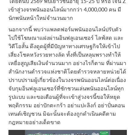
โดยต้นปี 2569 พบเยาวชนอายุ 15-25 ปี หรือ เจน Z
เข้าสู่วงจรพนันออนไลน์มากกว่า 4,000,000 คน มี
นักพนันหน้าใหม่จำนวนมาก
นอกจากนี้ พบว่าแพลตฟอร์มพนันออนไลน์ปรับตัว
ไปใช้โฆษณาแฝงผ่านอินฟลูเอนเซอร์ ไลฟ์สด และ
วิดีโอสั้น ดึงดูดผู้ที่มีปัญหาทางเศรษฐกิจให้เข้าไป
เสี่ยงโชคหวังรวยทางลัด ทั้งที่เป็นหลุมพรางทำให้
เหยื่อสูญเสียเงินจำนวนมาก อย่างไรก็ตาม ที่ผ่านมา
สำนักงานตำรวจแห่งชาติโดยตำรวจหลายหน่วยได้
ปราบปรามผู้เกี่ยวข้องในวงจรพนันออนไลน์ต่อเนื่อง
จับกุมอินฟลูเอนเซอร์ที่ชักชวนเล่นพนันออนไลน์ทุก
รูปแบบ และขอเตือนผู้ที่จะเข้าสู่วงจรนี้ขอให้หยุด
พฤติกรรม อย่าปักตะกร้า อย่าแปะลิงก์ อย่าปั่นคอน
เทนต์เชิญชวน มิฉะนั้นจะต้องถูกดำเนินคดีตาม
กฎหมายอย่างเด็ดขาด