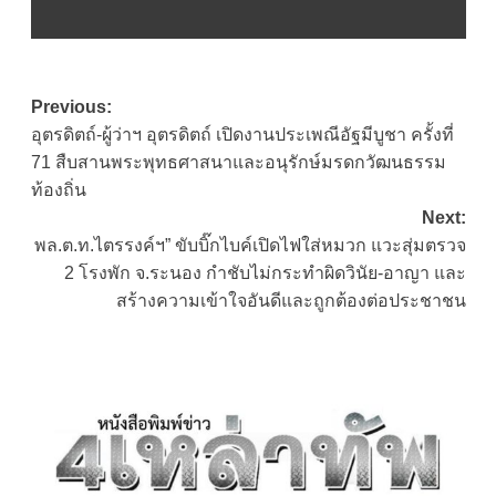
Post
Previous:
อุตรดิตถ์-ผู้ว่าฯ อุตรดิตถ์ เปิดงานประเพณีอัฐมีบูชา ครั้งที่
navigation
71 สืบสานพระพุทธศาสนาและอนุรักษ์มรดกวัฒนธรรม
ท้องถิ่น
Next:
พล.ต.ท.ไตรรงค์ฯ” ขับบิ๊กไบค์เปิดไฟใส่หมวก แวะสุ่มตรวจ
2 โรงพัก จ.ระนอง กำชับไม่กระทำผิดวินัย-อาญา และ
สร้างความเข้าใจอันดีและถูกต้องต่อประชาชน