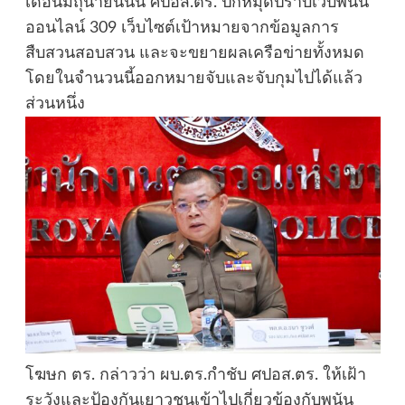
เดือนมิถุนายนนั้น ศปอส.ตร. ปักหมุดปราบเว็บพนัน
ออนไลน์ 309 เว็บไซต์เป้าหมายจากข้อมูลการ
สืบสวนสอบสวน และจะขยายผลเครือข่ายทั้งหมด
โดยในจำนวนนี้ออกหมายจับและจับกุมไปได้แล้ว
ส่วนหนึ่ง
โฆษก ตร. กล่าวว่า ผบ.ตร.กำชับ ศปอส.ตร. ให้เฝ้า
ระวังและป้องกันเยาวชนเข้าไปเกี่ยวข้องกับพนัน