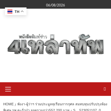
Skip
06/08/2026
to
TH
content
Primary
Menu
HOME
พังงา-ผู้ว่าฯ ร่วมประมูลทุเรียนการกุศล สมทบทุนปรับปรุงห้อง
พิเศษ รพ.ตะกั่วป่า ยอดรวมกว่า552,200 บาท
S__523051107_0