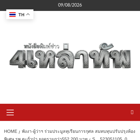
Skip
09/08/2026
to
TH
content
Primary
Menu
HOME
พังงา-ผู้ว่าฯ ร่วมประมูลทุเรียนการกุศล สมทบทุนปรับปรุงห้อง
พิเศษ รพ.ตะกั่วป่า ยอดรวมกว่า552,200 บาท
S__523051105_0