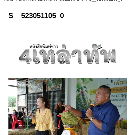
S__523051105_0