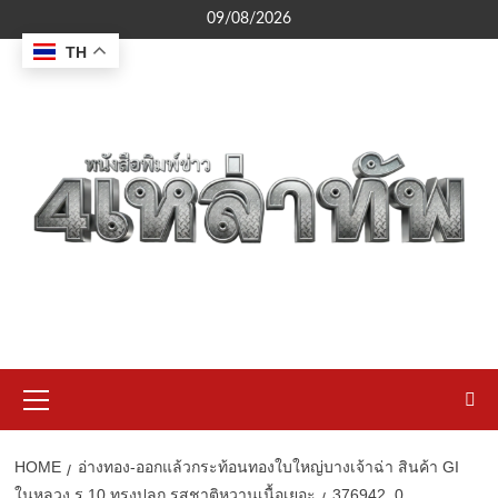
Skip
09/08/2026
to
TH
content
Primary
Menu
HOME
อ่างทอง-ออกแล้วกระท้อนทองใบใหญ่บางเจ้าฉ่า สินค้า GI
ในหลวง ร.10 ทรงปลูก รสชาติหวานเนื้อเยอะ
376942_0