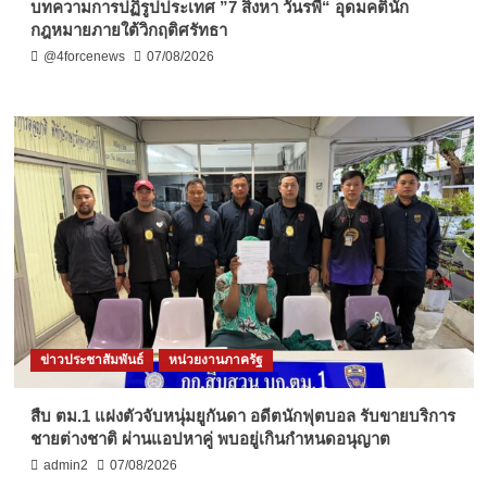
บทความการปฏิรูปประเทศ ”7 สิงหา วันรพี“ อุดมคตินัก
กฎหมายภายใต้วิกฤติศรัทธา
@4forcenews
07/08/2026
ข่าวประชาสัมพันธ์
หน่วยงานภาครัฐ
สืบ ตม.1 แฝงตัวจับหนุ่มยูกันดา อดีตนักฟุตบอล รับขายบริการ
ชายต่างชาติ ผ่านแอปหาคู่ พบอยู่เกินกำหนดอนุญาต
admin2
07/08/2026