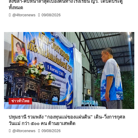
สงขลา-คืบหน้าล่าสุดเบื้องต้นทางโรงเรียน ญว. ได้ปิดประตู
ทั้งหมด
@4forcenews
09/08/2026
ข่าวทั่วไทย
ปทุมธานี รวมพลัง “กองทุนแม่ของแผ่นดิน” เดิน–วิ่งการกุศล
วันแม่ กว่า ๕๐๐ คน ต้านยาเสพติด
@4forcenews
09/08/2026