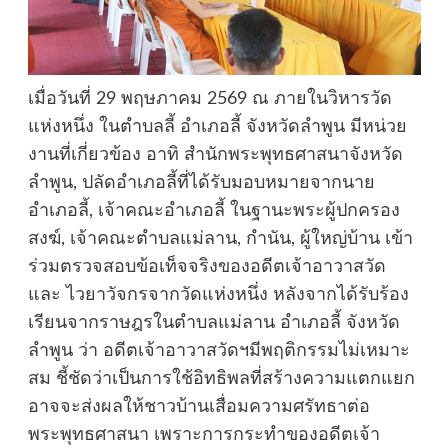
เมื่อวันที่ 29 พฤษภาคม 2569 ณ ภายในวิหารวัด
แห่งหนึ่ง ในตำบลลี้ อำเภอลี้ จังหวัดลำพูน มีหน่วย
งานที่เกี่ยวข้อง อาทิ สำนักพระพุทธศาสนาจังหวัด
ลำพูน, ปลัดอำเภอลี้ที่ได้รับมอบหมายจากนาย
อำเภอลี้, เจ้าคณะอำเภอลี้ ในฐานะพระผู้ปกครอง
สงฆ์, เจ้าคณะตำบลแม่ลาน, กำนัน, ผู้ใหญ่บ้าน เข้า
ร่วมตรวจสอบข้อเท็จจริงของอดีตเจ้าอาวาสวัด
และ ไวยาวัจกรจากวัดแห่งหนึ่ง หลังจากได้รับร้อง
เรียนจากราษฎรในตำบลแม่ลาน อำเภอลี้ จังหวัด
ลำพูน ว่า อดีตเจ้าอาวาสวัดฯมีพฤติกรรมไม่เหมาะ
สม ชี้ชัดว่าเป็นการใช้อิทธิพลที่สร้างความแตกแยก
อาจจะส่งผลให้ชาวบ้านเสื่อมความศรัทธาต่อ
พระพุทธศาสนา เพราะการกระทำของอดีตเจ้า