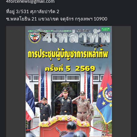
4forcenews@gmail.com
ที่อยู่​ 3/531​ ศุภาลัยปาร์ค​ 2
ซ.พหลโยธิน​ 21​ แขวง/เขต​ จตุจักร​ กรุงเทพฯ 10900