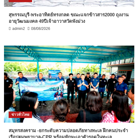
สุพรรณบุรี-พระอาทิตย์ทรงกลด ขณะแจกข้าวสาร2000 ถุงงาน
อายุวัฒนมงคล 49ปีเจ้าอาวาสวัดพังม่วง
admin2
08/08/2026
ข่าวทั่วไทย
สมุทรสงคราม -ยกระดับความปลอดภัยทางทะเล ฝึกคนประจำ
เรือปฐมพยาบาล-CPR พร้อมทักษะเอาตัวรอดในทะเล