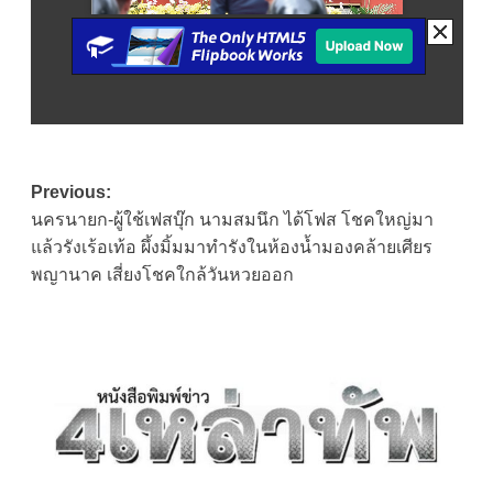
Post
Previous:
นครนายก-ผู้ใช้เฟสบุ๊ก นามสมนึก ได้โฟส โชคใหญ่มา
navigation
แล้วรังเร้อเท้อ ผึ้งมิ้มมาทำรังในห้องน้ำมองคล้ายเศียร
พญานาค เสี่ยงโชคใกล้วันหวยออก