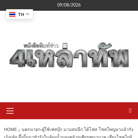
Skip
09/08/2026
to
TH
content
Primary
Menu
HOME
นครนายก-ผู้ใช้เฟสบุ๊ก นามสมนึก ได้โฟส โชคใหญ่มาแล้วรัง
เร้อเท้อ ผึ้งมิ้มมาทำรังในห้องน้ำมองคล้ายเศียรพญานาค เสี่ยงโชคใกล้