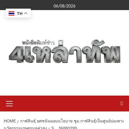
Skip
06/08/2026
to
TH
content
Primary
Menu
HOME
กาฬสินธุ์ ยศชนันมอบนโยบาย ชูม.กาฬสินธุ์เป็นศูนย์บ่มเพาะ
นวัตกรรมเกษตรมูลค่าสูง
S__36880399