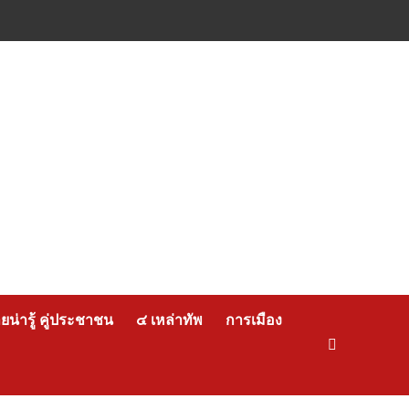
น่ารู้ คู่ประชาชน
๔ เหล่าทัพ
การเมือง