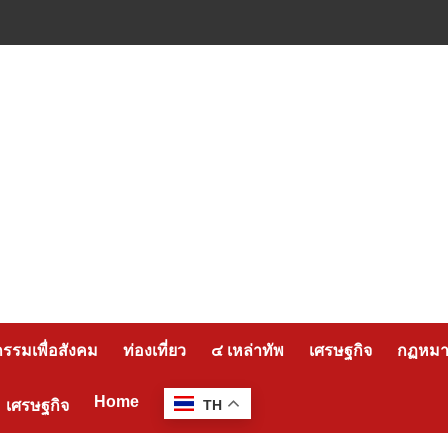
กรรมเพื่อสังคม
ท่องเที่ยว
๔ เหล่าทัพ
เศรษฐกิจ
กฏหมาย
Home
เศรษฐกิจ
TH