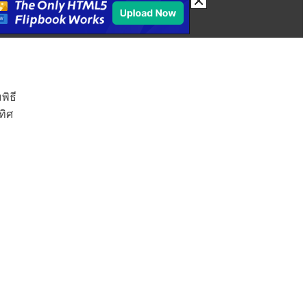
พิธี
ทิศ