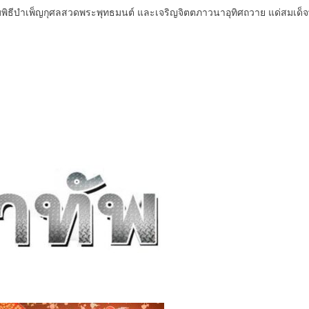
่วมพิธีบำเพ็ญกุศลสวดพระพุทธมนต์ และเจริญจิตตภาวนาอุทิศถวาย แด่สมเด็จ