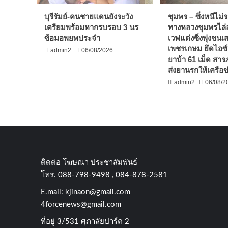
บุรีรัมย์-คนชายแดนยังระวัง
ชุมพร – ซิ่งหนีไม
เตรียมพร้อมหากรบรอบ 3 นร
ทางหลวงชุมพรไล่ล
ซ้อมอพยพประจำ
เวฟแต่งซิ่งพุ่งชน
เพชรเกษม ยึดไอซ์
admin2
06/08/2026
ยาบ้า 61 เม็ด สาร
ส่งยานรกให้เครือข
admin2
06/08/2
ติดต่อ​ โฆษณา​ ประชาสัมพันธ์
โทร​. 088-798-9498 , 084-878-2581
E.mail:
kjinaon@gmail.com
4forcenews@gmail.com
ที่อยู่​ 3/531​ ศุภาลัยปาร์ค​ 2