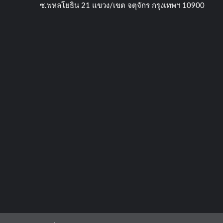
ซ.พหลโยธิน​ 21​ แขวง/เขต​ จตุจักร​ กรุงเทพฯ 10900