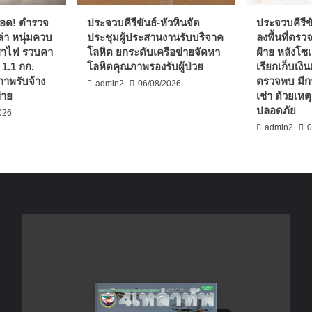
่รอด! ตำรวจ
ประจวบคีรีขันธ์-หัวหินจัด
ประจวบคีรีข
่า หนุ่มควบ
ประชุมผู้ประสานงานรับบริจาค
ลงพื้นที่ตรว
เสาไฟ รวบคา
โลหิต ยกระดับเครือข่ายจัดหา
ฝ้าย หลังโซเ
 1.1 กก.
โลหิตคุณภาพรองรับผู้ป่วย
เรียกเก็บเงินเ
ภาพรับจ้าง
ตรวจพบ มีก
admin2
06/08/2026
่าย
เช่า ด้วยเห
ปลอดภัย
026
admin2
0