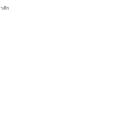
าสัก
ิ