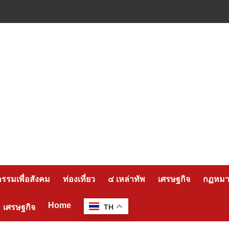
กรรมเพื่อสังคม
ท่องเที่ยว
๔ เหล่าทัพ
เศรษฐกิจ
กฏหมาย
Home
เศรษฐกิจ
TH