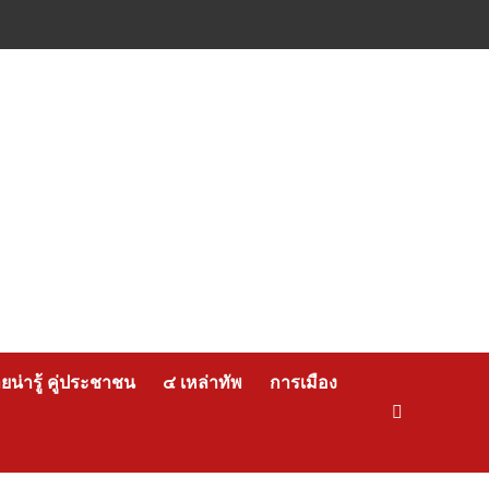
น่ารู้ คู่ประชาชน
๔ เหล่าทัพ
การเมือง