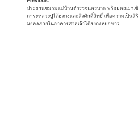
Post
Previous:
ประธานชมรมแม่บ้านตำรวจนครบาล พร้อมคณะฯเข้
navigation
การะหลวงปู่ไต้ฮงกงและสิ่งศักดิ์สิทธิ์ เพื่อความเป็นสิร
มงคลภายในอาคารศาลเจ้าไต้ฮงกงหยกขาว