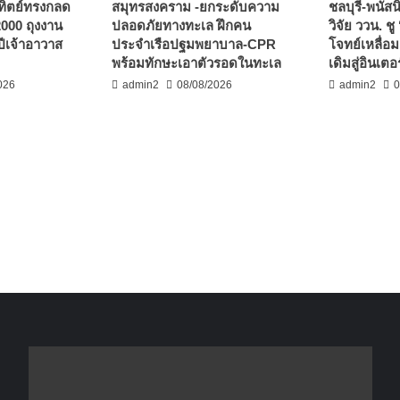
ทิตย์ทรงกลด
สมุทรสงคราม -ยกระดับความ
ชลบุรี-พนัส
00 ถุงงาน
ปลอดภัยทางทะเล ฝึกคน
วิจัย ววน. ช
ีเจ้าอาวาส
ประจำเรือปฐมพยาบาล-CPR
โจทย์เหลื่อม
พร้อมทักษะเอาตัวรอดในทะเล
เดิมสู่อินเตอร
026
admin2
08/08/2026
admin2
0