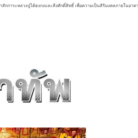
าระหลวงปู่ไต้ฮงกงและสิ่งศักดิ์สิทธิ์ เพื่อความเป็นสิริมงคลภายในอา