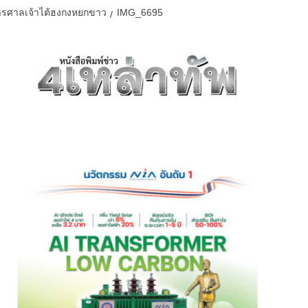
คารศาลเจ้าไต้ฮงกงหยกขาว
IMG_6695