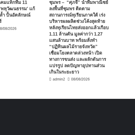
นิคมแท็กทีม 11
ชุมพร – “ศุภจี” นำทีมพาณิชย์
ู ‘พหุวัฒนธรรม’ แก้
ลงพื้นที่ชุมพร ติดตาม
ล้ำ ปั้นอัตลักษณ์
สถานการณ์ทุเรียนภาคใต้ เร่ง
์
บริหารผลผลิตช่วงโค้งสุดท้าย
หลังทุเรียนไทยส่งออกแล้วเกือบ
8/08/2026
1.11 ล้านตัน มูลค่ากว่า 1.27
แสนล้านบาท พร้อมสั่งทำ
“ปฏิทินผลไม้รายจังหวัด”
เชื่อมโยงตลาดล่วงหน้า เปิด
ทางการขนส่ง และผลักดันการ
แปรรูป ลดปัญหาอุปทานส่วน
เกินในระยะยาว
admin2
08/08/2026