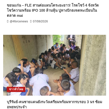
ขอนแก่น – FLE สานต่อแผนโตระยะยาว! โรดโชว์ 4 จังหวัด
โชว์ความพร้อม IPO 100 ล้านหุ้น ปูทางปักธงจดทะเบียนใน
ตลาด mai
@4forcenews
07/08/2026
ข่าวทั่วไทย
บุรีรัมย์-คนชายแดนยังระวังเตรียมพร้อมหากรบรอบ 3 นร ซ้อม
อพยพประจำ