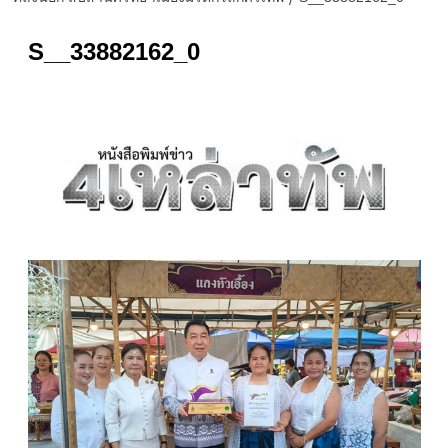
S__33882162_0