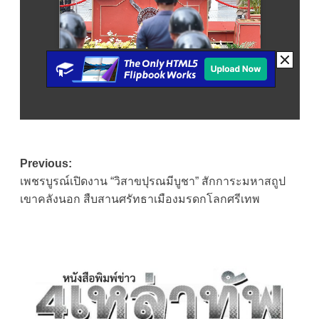
Post
Previous:
เพชรบูรณ์เปิดงาน “วิสาขปุรณมีบูชา” สักการะมหาสถูป
navigation
เขาคลังนอก สืบสานศรัทธาเมืองมรดกโลกศรีเทพ