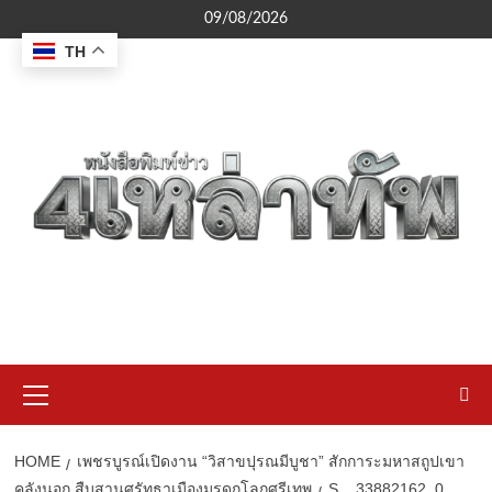
Skip
09/08/2026
to
TH
content
Primary
Menu
HOME
เพชรบูรณ์เปิดงาน “วิสาขปุรณมีบูชา” สักการะมหาสถูปเขา
คลังนอก สืบสานศรัทธาเมืองมรดกโลกศรีเทพ
S__33882162_0