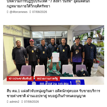
บทความการปฏิรูปประเทศ ”7 สิงหา วันรพี“ อุดมคตินัก
กฎหมายภายใต้วิกฤติศรัทธา
@4forcenews
07/08/2026
ข่าวประชาสัมพันธ์
หน่วยงานภาครัฐ
สืบ ตม.1 แฝงตัวจับหนุ่มยูกันดา อดีตนักฟุตบอล รับขายบริการ
ชายต่างชาติ ผ่านแอปหาคู่ พบอยู่เกินกำหนดอนุญาต
admin2
07/08/2026