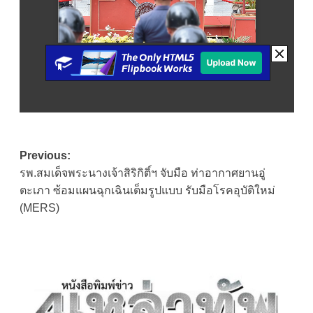
Post
Previous:
รพ.สมเด็จพระนางเจ้าสิริกิติ์ฯ จับมือ ท่าอากาศยานอู่
navigation
ตะเภา ซ้อมแผนฉุกเฉินเต็มรูปแบบ รับมือโรคอุบัติใหม่
(MERS)