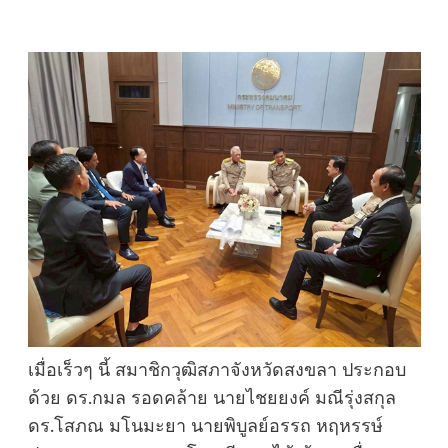
เมื่อเร็วๆ นี้ สมาชิกวุฒิสภาจังหวัดสงขลา ประกอบ
ด้วย ดร.กมล รอดคล้าย นายไชยยงค์ มณีรุ่งสกุล
ดร.โสภณ มโนมะยา นายพิบูลย์อรรถ หฤหรรษ์