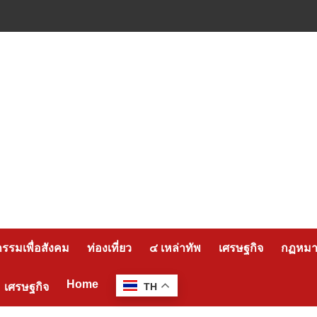
กรรมเพื่อสังคม
ท่องเที่ยว
๔ เหล่าทัพ
เศรษฐกิจ
กฏหมาย
Home
เศรษฐกิจ
TH