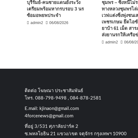
บุรีรัมย์-คนชายแดนยังระวัง
ชุมพร – ซิ่งหนีไม
เตรียมพร้อมหากรบรอบ 3 นร
ทางหลวงชุมพรไล่ล
ซ้อมอพยพประจำ
เวฟแต่งซิ่งพุ่งชน
เพชรเกษม ยึดไอซ์
admin2
06/08/2026
ยาบ้า 61 เม็ด สาร
ส่งยานรกให้เครือข
admin2
06/08/2
ติดต่อ​ โฆษณา​ ประชาสัมพันธ์
โทร​. 088-798-9498 , 084-878-2581
E.mail:
kjinaon@gmail.com
4forcenews@gmail.com
ที่อยู่​ 3/531​ ศุภาลัยปาร์ค​ 2
ซ.พหลโยธิน​ 21​ แขวง/เขต​ จตุจักร​ กรุงเทพฯ 10900