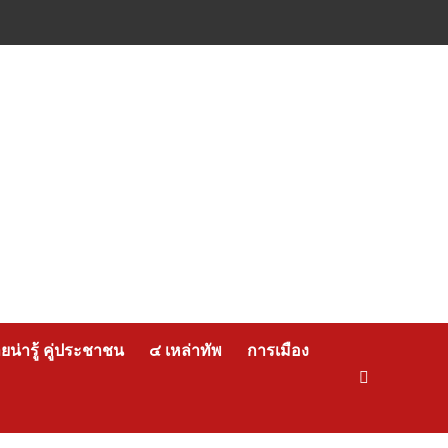
น่ารู้ คู่ประชาชน
๔ เหล่าทัพ
การเมือง