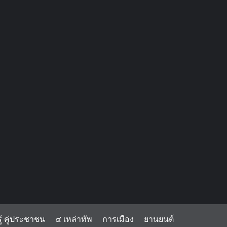
้ คู่ประชาชน
๔ เหล่าทัพ
การเมือง
ยานยนต์