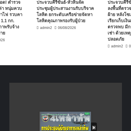
่รอด! ตำรวจ
ประจวบคีรีขันธ์-หัวหินจัด
ประจวบคีรีข
่า หนุ่มควบ
ประชุมผู้ประสานงานรับบริจาค
ลงพื้นที่ตรว
เสาไฟ รวบคา
โลหิต ยกระดับเครือข่ายจัดหา
ฝ้าย หลังโซเ
 1.1 กก.
โลหิตคุณภาพรองรับผู้ป่วย
เรียกเก็บเงินเ
ภาพรับจ้าง
ตรวจพบ มีก
admin2
06/08/2026
่าย
เช่า ด้วยเห
ปลอดภัย
026
admin2
0