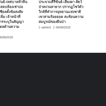
ันธ์-เทศบาลหัวหิน
ประจวบคีรีขันธ์-เลียงผา สัตว์
จสอบห้องเช่าบ่อ
ป่าสงวนหายาก ปรากฏโชว์ตัว
ชียลตั้งข้อสงสัย
ใกล้ที่ทำการอุทยานแห่งชาติ
พิ่ม เจ้าหน้าที่
เขาสามร้อยยอด สะท้อนความ
ารระบุในสัญญา
สมบูรณ์ของผืนป่า
ตุผลด้านความ
admin2
06/08/2026
6/08/2026