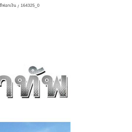
ีฟอกเงิน
164325_0