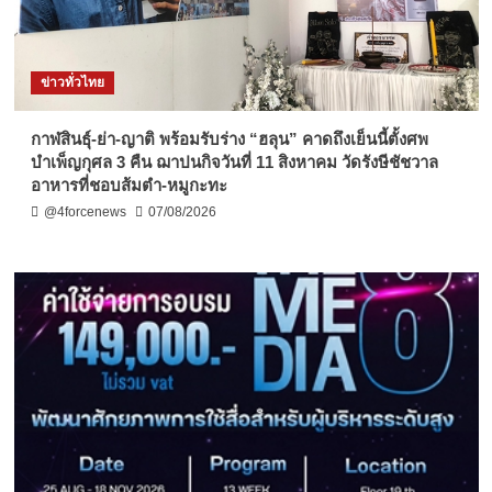
ข่าวทั่วไทย
กาฬสินธุ์-ย่า-ญาติ พร้อมรับร่าง “ฮลุน” คาดถึงเย็นนี้ตั้งศพ
บำเพ็ญกุศล 3 คืน ฌาปนกิจวันที่ 11 สิงหาคม วัดรังษีชัชวาล
อาหารที่ชอบส้มตำ-หมูกะทะ
@4forcenews
07/08/2026