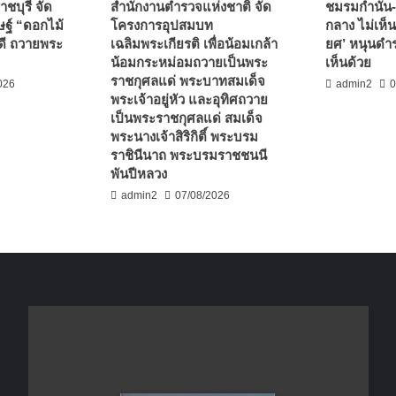
ชบุรี จัด
สำนักงานตำรวจแห่งชาติ จัด
ชมรมกำนัน-
ฐ์ “ดอกไม้
โครงการอุปสมบท
กลาง ไม่เห็น
ดี ถวายพระ
เฉลิมพระเกียรติ เพื่อน้อมเกล้า
ยศ’ หนุนดำร
น้อมกระหม่อมถวายเป็นพระ
เห็นด้วย
ราชกุศลแด่ พระบาทสมเด็จ
026
admin2
0
พระเจ้าอยู่หัว และอุทิศถวาย
เป็นพระราชกุศลแด่ สมเด็จ
พระนางเจ้าสิริกิติ์ พระบรม
ราชินีนาถ พระบรมราชชนนี
พันปีหลวง
admin2
07/08/2026