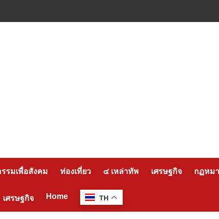
กรรมเพื่อสังคม
ท่องเที่ยว
๔ เหล่าทัพ
เศรษฐกิจ
กฏหมาย
Home
เศรษฐกิจ
TH