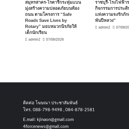
สมุทรสาคร-โรตารีกระทุ่มแบน
ราชบุรี-โรงไฟฟ้ารา
มุ่งสร้างความปลอดภัยบนท้อง
กิจกรรมการประดิษ
ถนน ตามโครงการ “Safe
แห่งความจงรักภัก
Roads Save Lives by
พันปีหลวง”
Rotary” มอบหมวกนิรภัยให้
admin2
07/08/2
เด็กนักเรียน
admin2
07/08/2026
ติดต่อ​ โฆษณา​ ประชาสัมพันธ์
โทร​. 088-798-9498 , 084-878-2581
E.mail:
kjinaon@gmail.com
4forcenews@gmail.com