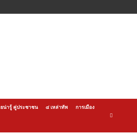
น่ารู้ คู่ประชาชน
๔ เหล่าทัพ
การเมือง