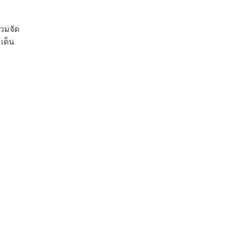
วมจัด
เด็น