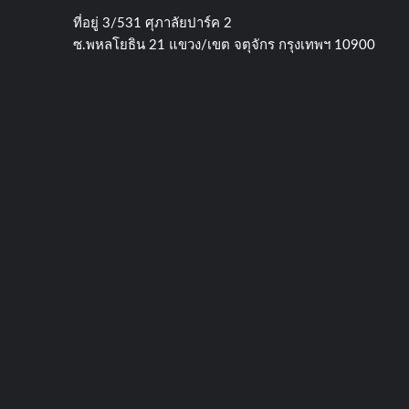
ที่อยู่​ 3/531​ ศุภาลัยปาร์ค​ 2
ซ.พหลโยธิน​ 21​ แขวง/เขต​ จตุจักร​ กรุงเทพฯ 10900