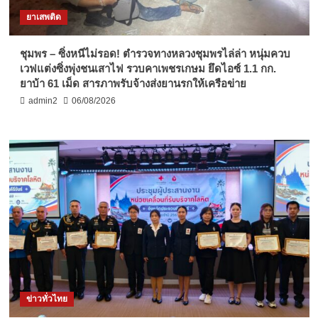
ยาเสพติด
ชุมพร – ซิ่งหนีไม่รอด! ตำรวจทางหลวงชุมพรไล่ล่า หนุ่มควบ
เวฟแต่งซิ่งพุ่งชนเสาไฟ รวบคาเพชรเกษม ยึดไอซ์ 1.1 กก.
ยาบ้า 61 เม็ด สารภาพรับจ้างส่งยานรกให้เครือข่าย
admin2
06/08/2026
ข่าวทั่วไทย