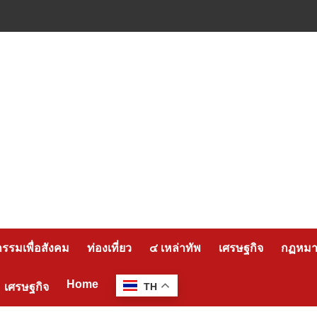
กรรมเพื่อสังคม
ท่องเที่ยว
๔ เหล่าทัพ
เศรษฐกิจ
กฏหมาย
Home
เศรษฐกิจ
TH