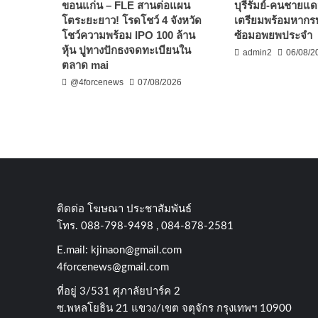
ขอนแก่น – FLE สานต่อแผน
บุรีรัมย์-คนชายแด
โตระยะยาว! โรดโชว์ 4 จังหวัด
เตรียมพร้อมหากร
โชว์ความพร้อม IPO 100 ล้าน
ซ้อมอพยพประจำ
หุ้น ปูทางปักธงจดทะเบียนใน
admin2
06/08/2
ตลาด mai
@4forcenews
07/08/2026
ติดต่อ​ โฆษณา​ ประชาสัมพันธ์
โทร​. 088-798-9498 , 084-878-2581
E.mail:
kjinaon@gmail.com
4forcenews@gmail.com
ที่อยู่​ 3/531​ ศุภาลัยปาร์ค​ 2
ซ.พหลโยธิน​ 21​ แขวง/เขต​ จตุจักร​ กรุงเทพฯ 10900