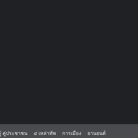
้ คู่ประชาชน
๔ เหล่าทัพ
การเมือง
ยานยนต์