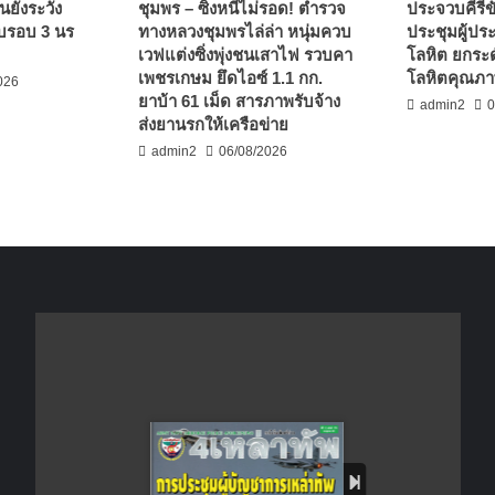
นยังระวัง
ชุมพร – ซิ่งหนีไม่รอด! ตำรวจ
ประจวบคีรีขั
บรอบ 3 นร
ทางหลวงชุมพรไล่ล่า หนุ่มควบ
ประชุมผู้ปร
เวฟแต่งซิ่งพุ่งชนเสาไฟ รวบคา
โลหิต ยกระด
เพชรเกษม ยึดไอซ์ 1.1 กก.
โลหิตคุณภาพ
026
ยาบ้า 61 เม็ด สารภาพรับจ้าง
admin2
0
ส่งยานรกให้เครือข่าย
admin2
06/08/2026