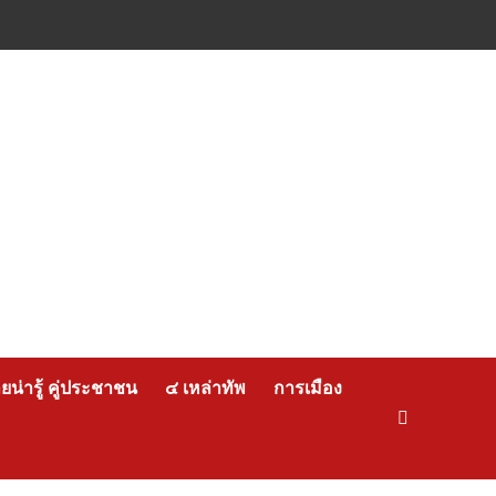
น่ารู้ คู่ประชาชน
๔ เหล่าทัพ
การเมือง