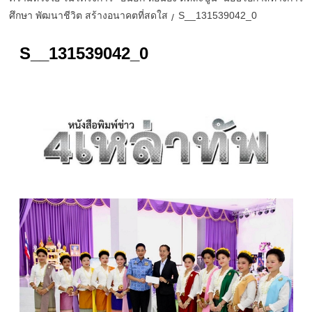
ศึกษา พัฒนาชีวิต สร้างอนาคตที่สดใส
S__131539042_0
S__131539042_0