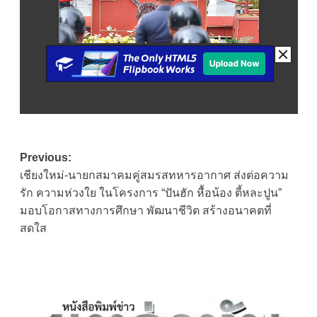
Post
Previous:
เชียงใหม่-นายกสมาคมคู่สมรสทหารอากาศ ส่งต่อความ
navigation
รัก ความห่วงใย ในโครงการ “ปันฮัก หื้อน้อง ตี้หละปูน”
มอบโอกาสทางการศึกษา พัฒนาชีวิต สร้างอนาคตที่
สดใส