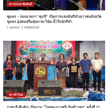
ข่าวประชาสัมพันธ์
ชุมพร – รองนายกฯ “ศุภจี” เปิดการแข่งขันกีฬาเยาวชนจังหวัด
ชุมพร มุ่งส่งเสริมสุขภาพ-วินัย-น้ำใจนักกีฬา
admin2
09/08/2026
ข่าวทั่วไทย
ราชบุรี-คึกคัก! เปิดงาน “ไทยตะนาวศรี–กินข้าวห่อ” ครั้งที่ 17