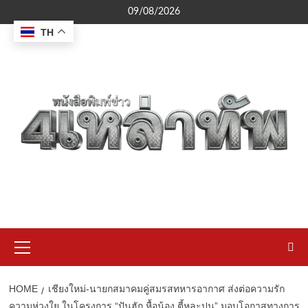
Skip
09/08/2026
to
TH
content
Primary
Menu
HOME
เชียงใหม่-นายกสมาคมคู่สมรสทหารอากาศ ส่งต่อความรัก
ความห่วงใย ในโครงการ “ปันฮัก หื้อน้อง ตี้หละปูน” มอบโอกาสทางการ