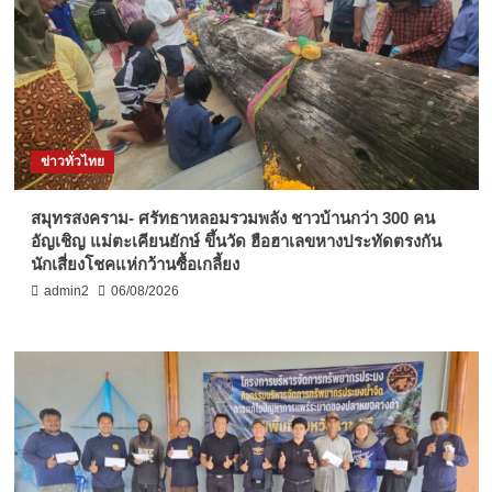
ข่าวทั่วไทย
สมุทรสงคราม- ศรัทธาหลอมรวมพลัง ชาวบ้านกว่า 300 คน
อัญเชิญ แม่ตะเคียนยักษ์ ขึ้นวัด ฮือฮาเลขหางประทัดตรงกัน
นักเสี่ยงโชคแห่กว้านซื้อเกลี้ยง
admin2
06/08/2026