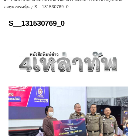
ลงทุนเทรดหุ้น
S__131530769_0
S__131530769_0