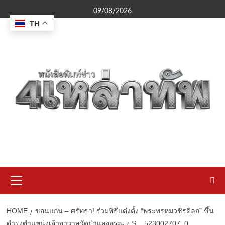
Skip
09/08/2026
to
TH
content
Primary
Menu
HOME
ขอนแก่น – ศรัทธา! ร่วมพิธีแต่งตั้ง “พระพรหมวชิรดิลก” ขึ้น
ดำรงตำแหน่งเจ้าอาวาสวัดป่าแสงอรุณ
S__523002707_0