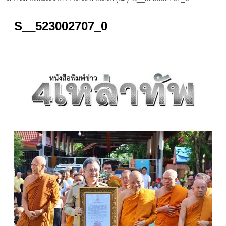
S__523002707_0